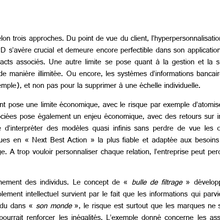
elon trois approches. Du point de vue du client, l’hyperpersonnalisa
D s’avère crucial et demeure encore perfectible dans son application.
cts associés. Une autre limite se pose quant à la gestion et la s
 de manière illimitée. Ou encore, les systèmes d’informations bancair
xemple), et non pas pour la supprimer à une échelle individuelle.
lient pose une limite économique, avec le risque par exemple d’atomis
ssociées pose également un enjeu économique, avec des retours sur i
é d’interpréter des modèles quasi infinis sans perdre de vue les ob
niques en « Next Best Action » la plus fiable et adaptée aux besoin
. A trop vouloir personnaliser chaque relation, l’entreprise peut p
fermement des individus. Le concept de «
bulle de filtrage
» développ
ment intellectuel survient par le fait que les informations qui parvie
vidu dans «
son monde
», le risque est surtout que les marques ne s
n pourrait renforcer les inégalités. L’exemple donné concerne les 