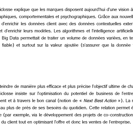
losse explique que les marques disposent aujourd’hui d’une vision à l
graphiques, comportementales et psychographiques. Grâce aux nouvell
s d’enrichir les données client avec des données contextuelles ex
t d’enrichir leurs modèles. Les algorithmes et l’intelligence artifici
le Big Data permettait de traiter un volume de données variées, en te
 fiable) et surtout sur la valeur ajoutée (s’assurer que la donnée 
eindre de manière plus efficace et plus précise l’objectif ultime de 
osse insiste sur l’optimisation du potentiel de business de l’entre
ment et à travers le bon canal (notion de «
Next Best Action
»). La m
nt au plus de près de ses besoins du quotidien. Cette relation permet 
e (par exemple, via le développement des projets de co-construction
 client tout en optimisant l’offre et donc les ventes de l’entreprise.