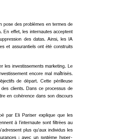
tion pose des problèmes en termes de
 En effet, les internautes acceptent
uppression des datas. Ainsi, les IA
es et assurantiels ont été construits
er les investissements marketing. Le
nvestissement encore mal maîtrisés.
jectifs de départ. Cette périlleuse
s des clients. Dans ce processus de
erdre en cohérence dans son discours
é par Eli Pariser explique que les
nnent à l’internaute sont filtrées au
’adressent plus qu’aux individus les
assurances : avec un système hyper-