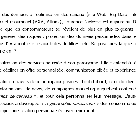
 des données à l’optimisation des canaux (site Web, Big Data, intelli
 et assurantiel (AXA, Allianz), Laurence Niclosse est aujourd’hui D
ue que les consommateurs se révèlent de plus en plus exigeants 
énérer des risques : protection des données personnelles dans le 
 d’ « atrophie » lié aux bulles de filtres, etc. Se pose ainsi la quest
 client ?
alisation des services poussée à son paroxysme. Elle s’entend à l’éc
e décliner en offre personnalisée, communication ciblée et expérience
ion à travers deux principaux prismes. Tout d’abord, celui du client 
d’informations, de news, de campagnes marketing auquel est confro
mps de cerveau
», et pour cela personnaliser leur message. L’autre
 sociaux a développé
« l’hypertrophie narcissique
» des consommateurs
pper une relation personnalisée avec leur client.