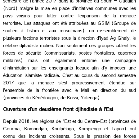
semestre de l’année 2017 dans la province du Soum – Oudalan
(Nord) malgré la mise en place d’initiatives communes avec les
pays voisins pour lutter contre l’expansion de la menace
terroriste. Les attaques ont été attribuées au GSIM (Groupe de
soutien à l’islam et aux musulmans), un rassemblement de
plusieurs factions terroristes sous la direction d’Iyad Ag Ghaly, le
célèbre djihadiste malien. Non seulement ces groupes ciblent les
forces de sécurité (commissariats, postes frontaliers, casernes
militaires) mais ont également entamé une campagne
d’intimidation sur les enseignants locaux afin d’y imposer une
éducation islamiste radicale. C’est au cours du second semestre
2017 que la menace s'est progressivement étendue sur
l’ensemble de la frontière avec le Mali en direction du sud
(provinces du Kénédougou, de Kossi, Yatenga)
Ouverture d’un deuxième front djihadiste à l’Est
Depuis 2018, les régions de l’Est et du Centre-Est (provinces de
Gourma, Komondjari, Koulpélogo, Kompienga et Tapoa) ont
connu des incidents croissants. Sous la pression des forces