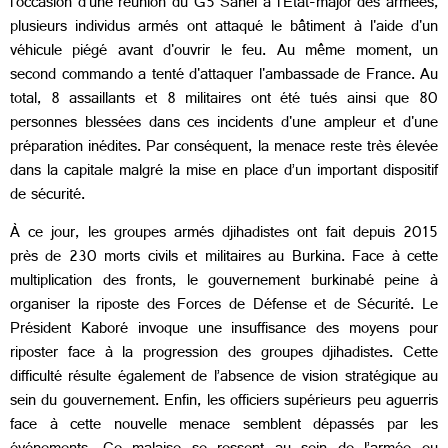
l'occasion d'une réunion du G5 Sahel à l'État-major des armées,
plusieurs individus armés ont attaqué le bâtiment à l'aide d'un
véhicule piégé avant d'ouvrir le feu. Au même moment, un
second commando a tenté d'attaquer l'ambassade de France. Au
total, 8 assaillants et 8 militaires ont été tués ainsi que 80
personnes blessées dans ces incidents d'une ampleur et d'une
préparation inédites. Par conséquent, la menace reste très élevée
dans la capitale malgré la mise en place d’un important dispositif
de sécurité.
À ce jour, les groupes armés djihadistes ont fait depuis 2015
près de 230 morts civils et militaires au Burkina. Face à cette
multiplication des fronts, le gouvernement burkinabé peine à
organiser la riposte des Forces de Défense et de Sécurité. Le
Président Kaboré invoque une insuffisance des moyens pour
riposter face à la progression des groupes djihadistes. Cette
difficulté résulte également de l’absence de vision stratégique au
sein du gouvernement. Enfin, les officiers supérieurs peu aguerris
face à cette nouvelle menace semblent dépassés par les