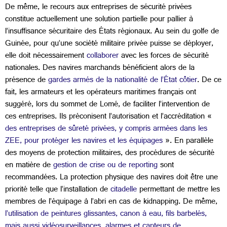
De même, le recours aux entreprises de sécurité privées
constitue actuellement une solution partielle pour pallier à
l’insuffisance sécuritaire des États régionaux. Au sein du golfe de
Guinée, pour qu’une société militaire privée puisse se déployer,
elle doit nécessairement
collaborer
avec les forces de sécurité
nationales. Des navires marchands bénéficient alors de la
présence de
gardes armés de la nationalité de l’État côtier
. De ce
fait, les armateurs et les opérateurs maritimes français ont
suggéré, lors du sommet de Lomé, de faciliter l’intervention de
ces entreprises. Ils préconisent l’autorisation et l’accréditation «
des entreprises de sûreté privées, y compris armées dans les
ZEE, pour protéger les navires et les équipages
». En parallèle
des moyens de protection militaires, des procédures de sécurité
en matière de
gestion de crise ou de reporting
sont
recommandées. La protection physique des navires doit être une
priorité telle que l’installation de
citadelle
permettant de mettre les
membres de l’équipage à l’abri en cas de kidnapping. De même,
l’utilisation de peintures glissantes, canon à eau, fils barbelés,
mais aussi vidéosurveillances, alarmes et capteurs de