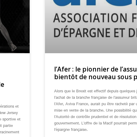
l’Afer : le pionnier de l’ass
bientôt de nouveau sous p
de
Alors que le Brexit est effectif depuis quelques 
l’achat de la branche française de l’assureur br
l’Afer, Aviva France, aurait pu être racheté par 
érations et
mise en vente de la branche. Une possibilité qu
New Jersey
l’Autorité de contrôle prudentiel et de résoluti
 sportive et
gouvernement. L’offre de la Macif pourrait perm
t partie
l’épargne française.
enracinement