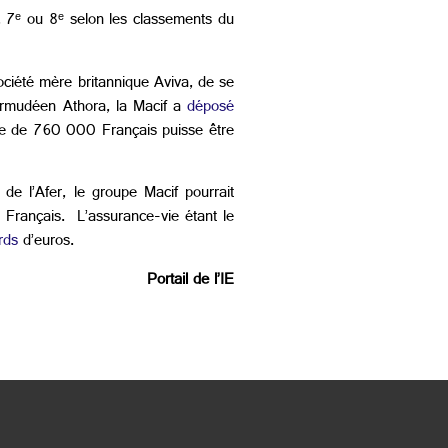
, 7ᵉ ou 8ᵉ selon les classements du
ciété mère britannique Aviva, de se
ermudéen Athora, la Macif a
déposé
e de 760 000 Français puisse être
n de l’Afer, le groupe Macif pourrait
s Français. L’assurance-vie étant le
rds
d’euros.
Portail de l’IE