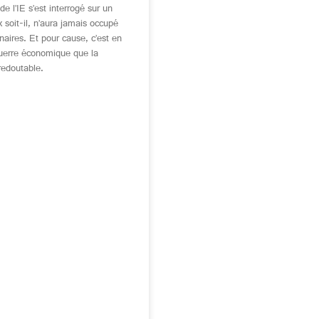
de l’IE s’est interrogé sur un
x soit-il, n’aura jamais occupé
aires. Et pour cause, c’est en
uerre économique que la
 redoutable.