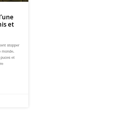
d’une
is et
ent stopper
le monde.
 puces et
re