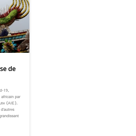
ise de
id-19,
 africain par
tute (AIE).
 d’autres
 grandissant