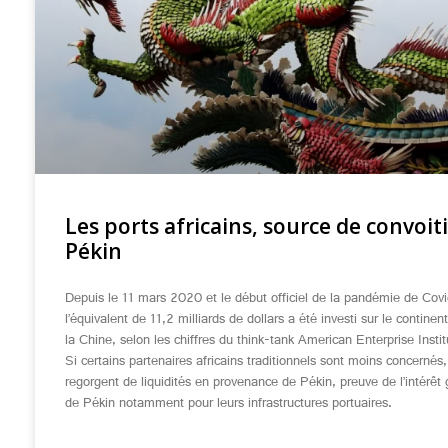
Les ports africains, source de convoit
Pékin
Depuis le 11 mars 2020 et le début officiel de la pandémie de Cov
l’équivalent de 11,2 milliards de dollars a été investi sur le continent
la Chine, selon les chiffres du think-tank American Enterprise Insti
Si certains partenaires africains traditionnels sont moins concernés,
regorgent de liquidités en provenance de Pékin, preuve de l’intérêt
de Pékin notamment pour leurs infrastructures portuaires.