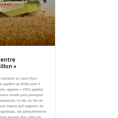
 entre
illon »
n suivante au cours d’une
 papillon au Brésil peut-il
rie, appelée « Effet papillon
arence anodin peut provoquer
séquences. Le blé, du fait de
eux risques qu’il supporte, du
éopolitique, est particulièrement
ences peuvent être, dans cet