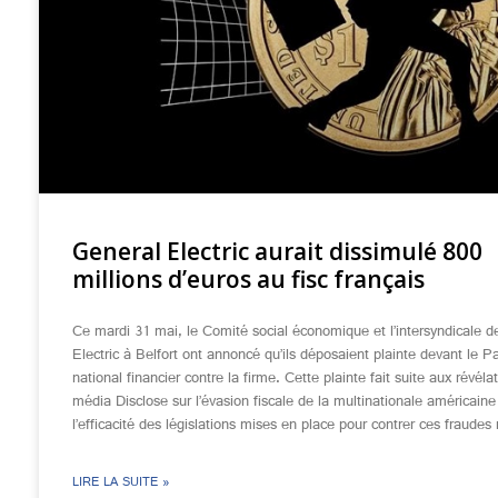
General Electric aurait dissimulé 800
millions d’euros au fisc français
Ce mardi 31 mai, le Comité social économique et l’intersyndicale d
Electric à Belfort ont annoncé qu’ils déposaient plainte devant le P
national financier contre la firme. Cette plainte fait suite aux révéla
média Disclose sur l’évasion fiscale de la multinationale américaine
l’efficacité des législations mises en place pour contrer ces fraudes
LIRE LA SUITE »