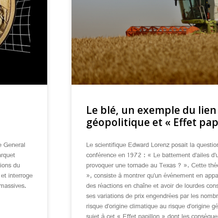
Le blé, un exemple du lien
géopolitique et « Effet pap
e General
Le scientifique Edward Lorenz posait la questio
arquet
conférence en 1972 : « Le battement d’ailes d’un
tions du
provoquer une tornade au Texas ? ». Cette théo
 et interroge
», consiste à montrer qu’un événement en app
 massives.
des réactions en chaîne et avoir de lourdes con
ses variations de prix engendrées par les nombr
risque d’origine climatique au risque d’origine g
sujet à cet « Effet papillon » dont les conséqu