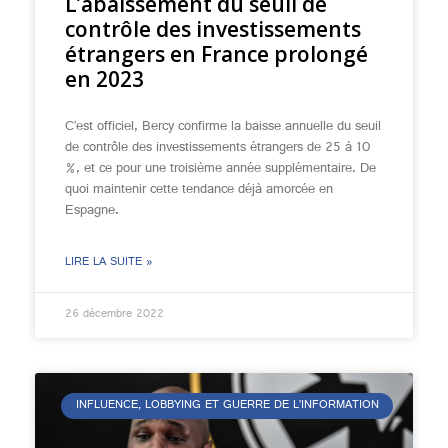
L’abaissement du seuil de
contrôle des investissements
étrangers en France prolongé
en 2023
C’est officiel, Bercy confirme la baisse annuelle du seuil
de contrôle des investissements étrangers de 25 à 10
%, et ce pour une troisième année supplémentaire. De
quoi maintenir cette tendance déjà amorcée en
Espagne.
LIRE LA SUITE »
26 décembre 2022
INFLUENCE, LOBBYING ET GUERRE DE L’INFORMATION