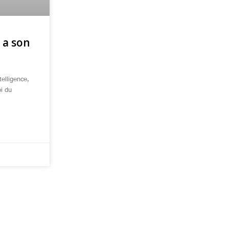
E a son
telligence,
oi du