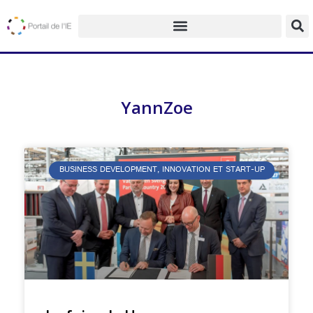
YannZoe
BUSINESS DEVELOPMENT, INNOVATION ET START-UP