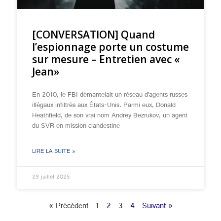
[CONVERSATION] Quand
l’espionnage porte un costume
sur mesure – Entretien avec «
Jean»
En 2010, le FBI démantelait un réseau d’agents russes
illégaux infiltrés aux États-Unis. Parmi eux, Donald
Heathfield, de son vrai nom Andrey Bezrukov, un agent
du SVR en mission clandestine
LIRE LA SUITE »
29 juillet 2025
« Précédent
1
2
3
4
Suivant »