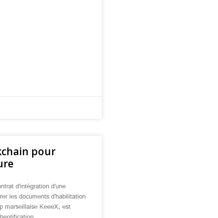
kchain pour
ure
trat d’intégration d’une
rer les documents d’habilitation
up marseillaise KeeeX, est
hentification.