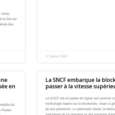
le camp
 la fois sur
écès liés
27 janvier 2020
une
La SNCF embarque la bloc
sée en
passer à la vitesse supérie
La SNCF est en passe de signer son premier con
technologie basée sur la blockchain, visant à gé
enquête du
de son personnel. Le partenaire choisi, la start
n Russie
spécialiste de ce domaine et des solutions d’aut