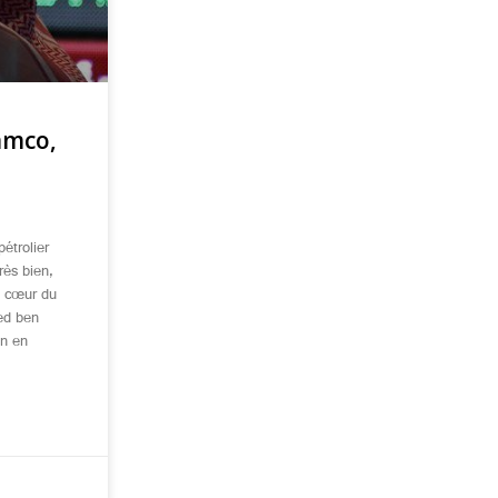
amco,
étrolier
rès bien,
u cœur du
ed ben
on en