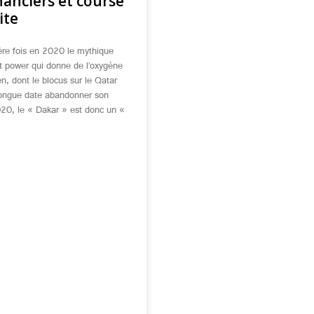
inanciers et course
ite
ère fois en 2020 le mythique
ft power qui donne de l’oxygène
, dont le blocus sur le Qatar
 longue date abandonner son
20, le « Dakar » est donc un «