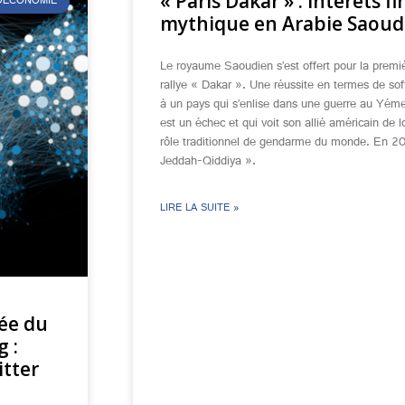
« Paris Dakar » : intérêts f
ÉOÉCONOMIE
mythique en Arabie Saoud
Le royaume Saoudien s’est offert pour la premi
rallye « Dakar ». Une réussite en termes de so
à un pays qui s’enlise dans une guerre au Yémen
est un échec et qui voit son allié américain de
rôle traditionnel de gendarme du monde. En 20
Jeddah-Qiddiya ».
LIRE LA SUITE »
ée du
 :
itter