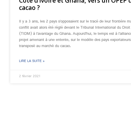
Côte d’Ivoire et Ghana, vers un OPEP 
cacao ?
Il y a 3 ans, les 2 pays s’opposaient sur le tracé de leur frontière m
conflit avait alors été réglé devant le Tribunal International du Droi
(TIDM) à l’avantage du Ghana. Aujourd’hui, le temps est à l’allian
projet amenant à une entente, sur le modèle des pays exportateurs
transposé au marché du cacao.
LIRE LA SUITE »
2 février 2021