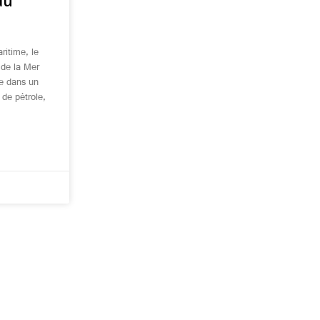
du
aritime, le
t de la Mer
ce dans un
 de pétrole,