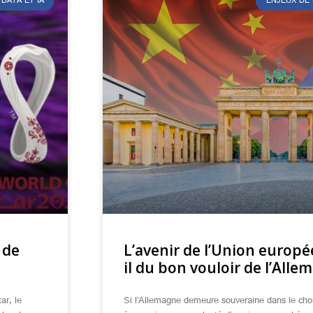
DATA ET IA
ENJEUX DE
 de
L’avenir de l’Union europ
il du bon vouloir de l’Alle
ar, le
Si l’Allemagne demeure souveraine dans le choi