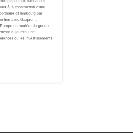
tratégiques aux puissances
ibuer à la construction d’une
 portuaire d’Hambourg par
 en lien avec Gazprom,
 l’Europe en matière de guerre
encore aujourd’hui de
gérences ou les investissements