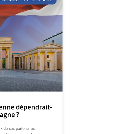
 PUISSANCES ET GÉOÉCONOMIE
éenne dépendrait-
magne ?
x de ses partenaires