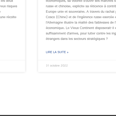
 les deux
économiques, sa volonté d’ouvrir ses marchés s
reux risques
russe et chinoise, explicite sa réticence à contr
e
Europe unie et souveraine. A travers du rachat
une récolte
Cosco (Chine) et de l’ingérence russe exercée
l’Allemagne illustre la réalité des faiblesses de
économique. Le Vieux Continent disposerait-il 
suffisamment d’armes, pour lutter contre les in
étrangers dans les secteurs stratégiques ?
LIRE LA SUITE »
31 octobre 2022