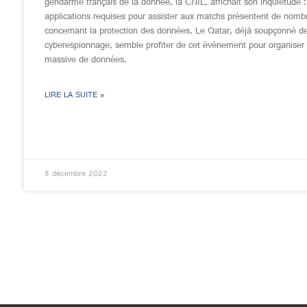
gendarme français de la donnée, la CNIL, affichait son inquiétude :
applications requises pour assister aux matchs présentent de nomb
concernant la protection des données. Le Qatar, déjà soupçonné d
cyberespionnage, semble profiter de cet événement pour organiser 
massive de données.
LIRE LA SUITE »
8 décembre 2022