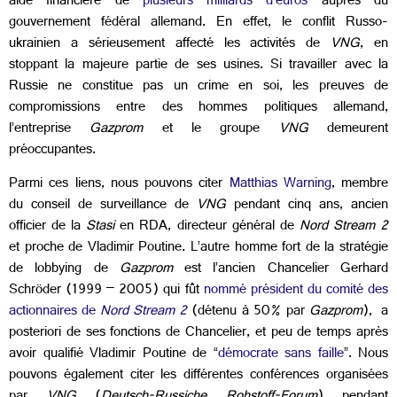
aide financière de
plusieurs milliards d’euros
auprès du
gouvernement fédéral allemand. En effet, le conflit Russo-
ukrainien a sérieusement affecté les activités de
VNG
, en
stoppant la majeure partie de ses usines. Si travailler avec la
Russie ne constitue pas un crime en soi, les preuves de
compromissions entre des hommes politiques allemand,
l’entreprise
Gazprom
et le groupe
VNG
demeurent
préoccupantes.
Parmi ces liens, nous pouvons citer
Matthias Warning
, membre
du conseil de surveillance de
VNG
pendant cinq ans, ancien
officier de la
Stasi
en RDA, directeur général de
Nord Stream 2
et proche de Vladimir Poutine. L’autre homme fort de la stratégie
de lobbying de
Gazprom
est l’ancien Chancelier Gerhard
Schröder (1999 – 2005) qui fût
nommé président du comité des
actionnaires de
Nord Stream 2
(détenu à 50% par
Gazprom
), a
posteriori de ses fonctions de Chancelier, et peu de temps après
avoir qualifié Vladimir Poutine de “
démocrate sans faille
”. Nous
pouvons également citer les différentes conférences organisées