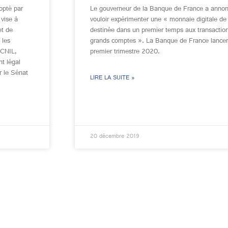
opté par
Le gouverneur de la Banque de France a annon
 vise à
vouloir expérimenter une « monnaie digitale d
et de
destinée dans un premier temps aux transaction
 les
grands comptes ». La Banque de France lancera 
 (CNIL,
premier trimestre 2020.
t légal
r le Sénat
LIRE LA SUITE »
20 décembre 2019