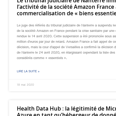
Le tribunal judiciaire de Nanterre lim
l’activité de la société Amazon France 
commercialisation de « biens essentie
Le juge des référés du tribunal judiciaire de Nanterre a suspendu les
de la société Amazon en France pendant la crise sanitaire par une
rendue le 14 avril 2020. Cette suspension a été prononcée sous ast
million d’euros par jour de retard. Amazon France a fait appel de ce
décision, mais la cour d’appel de Versailles a confirmé la décision d
de Nanterre le 24 avril 2020, en élargissant cependant la liste des 
considérés comme « essentiels ».
LIRE LA SUITE »
18 mai 2020
Health Data Hub : la légitimité de Mic
Azure en tant qu’hébergeur de donné