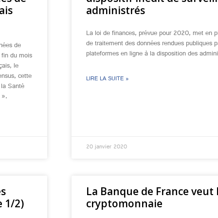
ais
administrés
La loi de finances, prévue pour 2020, met en pla
de traitement des données rendues publiques par
nnées de
plateformes en ligne à la disposition des admini
a fin du mois
ais, le
ensus, cette
LIRE LA SUITE »
e la Santé
 ».
20 janvier 2020
es
La Banque de France veut 
 1/2)
cryptomonnaie