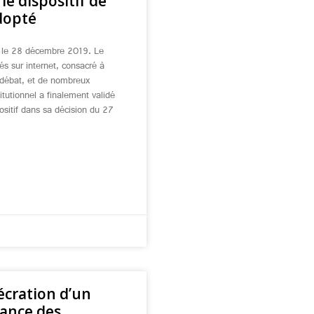
le dispositif de
adopté
e le 28 décembre 2019. Le
és sur internet, consacré à
vif débat, et de nombreux
utionnel a finalement validé
spositif dans sa décision du 27
écration d’un
lance des