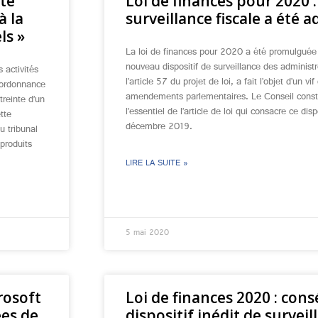
ite
Loi de finances pour 2020 : 
à la
surveillance fiscale a été 
ls »
La loi de finances pour 2020 a été promulgué
nouveau dispositif de surveillance des administr
 activités
l’article 57 du projet de loi, a fait l’objet d’un 
 ordonnance
amendements parlementaires. Le Conseil constit
reinte d’un
l’essentiel de l’article de loi qui consacre ce di
tte
décembre 2019.
u tribunal
produits
LIRE LA SUITE »
5 mai 2020
rosoft
Loi de finances 2020 : cons
es de
dispositif inédit de surveil