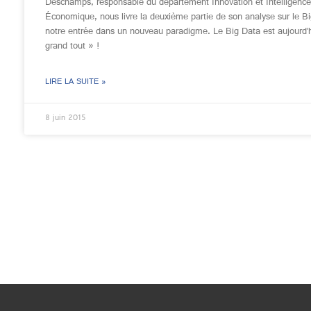
Deschamps, responsable du département Innovation et Intelligence
Économique, nous livre la deuxième partie de son analyse sur le Bi
notre entrée dans un nouveau paradigme. Le Big Data est aujourd’h
grand tout » !
LIRE LA SUITE »
8 juin 2015