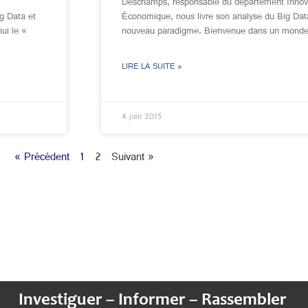
Deschamps, responsable du département Innovat
g Data et
Économique, nous livre son analyse du Big Dat
ui le «
nouveau paradigme. Bienvenue dans un monde
LIRE LA SUITE »
4 juin 2015
« Précédent
1
2
Suivant »
Investiguer – Informer – Rassembler