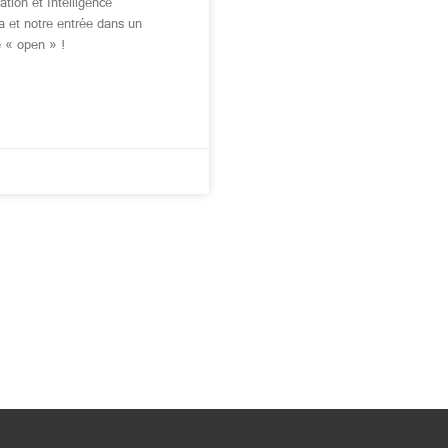
ion et Intelligence
a et notre entrée dans un
 « open » !