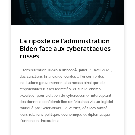
La riposte de l’administration
Biden face aux cyberattaques
russes
L’administration Biden a annoncé, jeudi 15 avril 2021,
des sanctions financières lourdes à l’encontre des
institutions gouvernementales russes ainsi que dix
responsables russes identifiés, et sur-le-champ
expulsés, pour violation de cybersécurité, interceptant
des données confidentielles américaines via un logiciel
fabriqué par SolarWinds. Le verdict, dès lors tombé,
leurs relations politique, économique et diplomatique
s’annoncent incertaines.