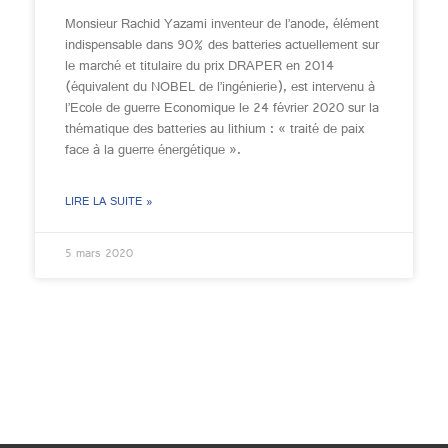
Monsieur Rachid Yazami inventeur de l’anode, élément
indispensable dans 90% des batteries actuellement sur
le marché et titulaire du prix DRAPER en 2014
(équivalent du NOBEL de l’ingénierie), est intervenu à
l’Ecole de guerre Economique le 24 février 2020 sur la
thématique des batteries au lithium : « traité de paix
face à la guerre énergétique ».
LIRE LA SUITE »
5 mars 2020