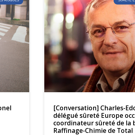
S RISQUES
SÛRETÉ E
onel
[Conversation] Charles-Ed
délégué sûreté Europe occ
coordinateur sûreté de la
Raffinage-Chimie de Total