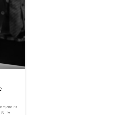
e
 rejoint les
S) : le