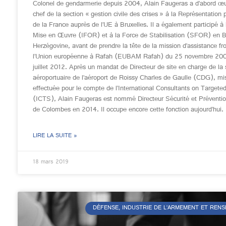
Colonel de gendarmerie depuis 2004, Alain Faugeras a d’abord 
chef de la section « gestion civile des crises » à la Représentatio
de la France auprès de l’UE à Bruxelles. Il a également participé à
Mise en Œuvre (IFOR) et à la Force de Stabilisation (SFOR) en 
Herzégovine, avant de prendre la tête de la mission d’assistance fro
l’Union européenne à Rafah (EUBAM Rafah) du 25 novembre 200
juillet 2012. Après un mandat de Directeur de site en charge de la 
aéroportuaire de l’aéroport de Roissy Charles de Gaulle (CDG), mi
effectuée pour le compte de l’International Consultants on Targeted
(ICTS), Alain Faugeras est nommé Directeur Sécurité et Prévention
de Colombes en 2014. Il occupe encore cette fonction aujourd’hui.
LIRE LA SUITE »
18 mars 2019
DÉFENSE, INDUSTRIE DE L’ARMEMENT ET REN