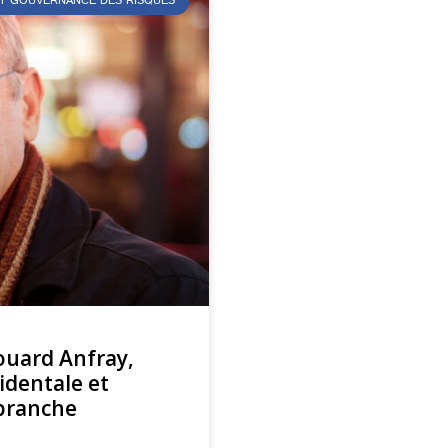
T GOUVERNANCE DES RISQUES
ouard Anfray,
identale et
 branche