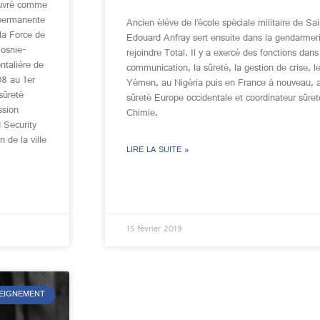
œuvré comme
n permanente
Ancien élève de l’école spéciale militaire de 
 la Force de
Edouard Anfray sert ensuite dans la gendarmer
Bosnie-
rejoindre Total. Il y a exercé des fonctions dans
ntalière de
communication, la sûreté, la gestion de crise, l
8 au 1er
Yémen, au Nigéria puis en France à nouveau, 
sûreté
sûreté Europe occidentale et coordinateur sûre
ssion
Chimie.
 Security
 de la ville
LIRE LA SUITE »
15 février 2019
SEIGNEMENT