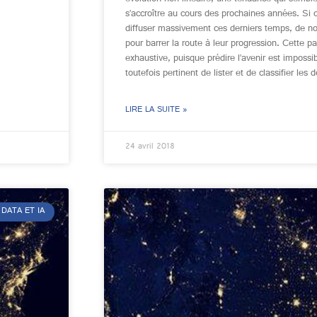
s’accroître au cours des prochaines années. Si
diffuser massivement ces derniers temps, de n
pour barrer la route à leur progression. Cette par
exhaustive, puisque prédire l’avenir est impossi
toutefois pertinent de lister et de classifier les 
LIRE LA SUITE »
24 avril 2018
DATA ET IA