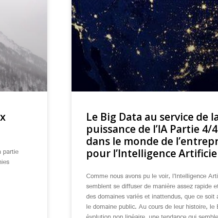
ux
Le Big Data au service de 
puissance de l’IA Partie 4/4
dans le monde de l’entrepr
a partie
pour l’Intelligence Artificiel
nies
Comme nous avons pu le voir, l’Intelligence Artif
semblent se diffuser de manière assez rapide et
des domaines variés et inattendus, que ce soit 
le domaine public. Au cours de leur histoire, le 
évolution non linéaire, une tendance qui semble