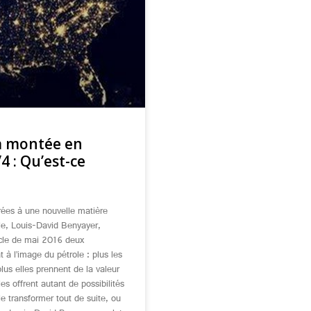
la montée en
/4 : Qu’est-ce
ées à une nouvelle matière
le, Louis-David Benyayer,
icle de mai 2016 deux
 à l’image du pétrole : plus les
plus elles prennent de la valeur
es offrent autant de possibilités
 le transformer tout de suite, ou