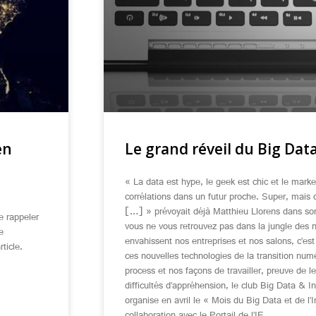
en
Le grand réveil du Big Dat
« La data est hype, le geek est chic et le marke
corrélations dans un futur proche. Super, mais 
[…] » prévoyait déjà Matthieu Llorens dans son
e rappeler
vous ne vous retrouvez pas dans la jungle des n
e
envahissent nos entreprises et nos salons, c’est 
ticle.
ces nouvelles technologies de la transition num
process et nos façons de travailler, preuve de le
difficultés d’appréhension, le club Big Data & In
organise en avril le « Mois du Big Data et de l’In