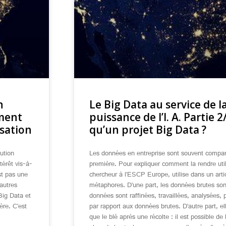
n
Le Big Data au service de 
ement
puissance de l’I. A. Partie 2
isation
qu’un projet Big Data ?
ution
Les données en entreprise sont souvent compar
térêt vis-à-
première. Pour expliquer comment la rendre uti
est pas une
chercheur à l’ESCP Europe, utilise dans un art
’autres
métaphores. D’une part, les données brutes sont
Big Data et
données sont raffinées, travaillées, analysées, 
ère. C’est
par rapport aux données brutes. D’autre part, ell
que le blé après une récolte : il est possible de