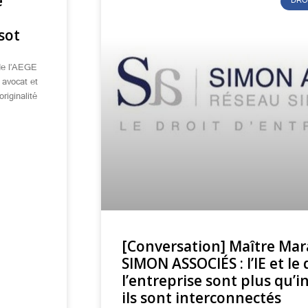
é
DRO
e
sot
 de l’AEGE
 avocat et
originalité
[Conversation] Maître Mar
SIMON ASSOCIÉS : l’IE et le
l’entreprise sont plus qu’
ils sont interconnectés