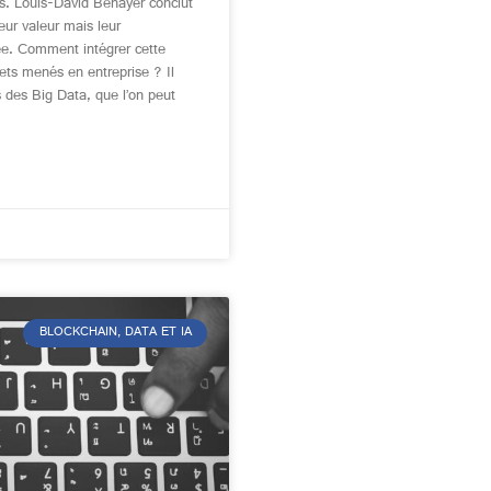
ès. Louis-David Benayer conclut
eur valeur mais leur
ée. Comment intégrer cette
ets menés en entreprise ? Il
es des Big Data, que l’on peut
BLOCKCHAIN, DATA ET IA