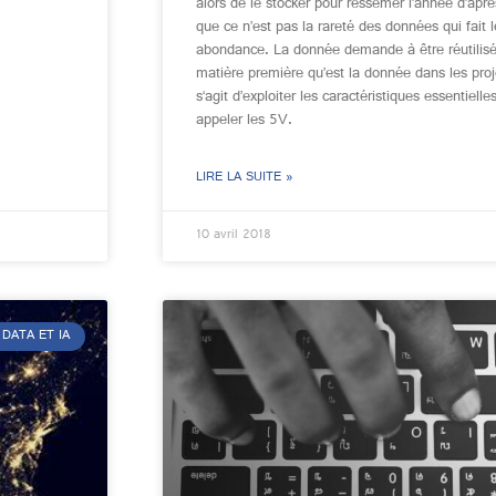
alors de le stocker pour ressemer l’année d’apr
que ce n’est pas la rareté des données qui fait l
abondance. La donnée demande à être réutilis
matière première qu’est la donnée dans les proj
s‘agit d’exploiter les caractéristiques essentiell
appeler les 5V.
LIRE LA SUITE »
10 avril 2018
DATA ET IA