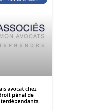
IT ET INTELLIGENCE JURIDIQUE
ais avocat chez
 droit pénal de
interdépendants,