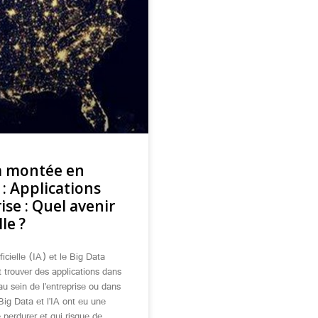
la montée en
 : Applications
ise : Quel avenir
le ?
icielle (IA) et le Big Data
 trouver des applications dans
au sein de l’entreprise ou dans
Big Data et l’IA ont eu une
 perdurer et qui risque de