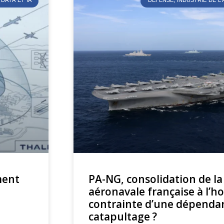
DATA ET IA
DÉFENSE, INDUSTRIE DE 
ment
PA-NG, consolidation de la
aéronavale française à l’h
contrainte d’une dépendan
catapultage ?