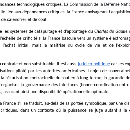
endances technologiques critiques.
relle liée aux dépendances critiques, la France envisageant l’acquisiti
 de calendrier et de coût.
ue les systèmes de catapultage et d’appontage du 
Charles de Gaulle
’échelle de criticité si la France bascule vers un système électroma
 l’achat initial, mais la maîtrise du cycle de vie et de l’explo
centrale et non substituable. Il est aussi 
juridico-politique
 car les ex
sations piloté par les autorités américaines. L’enjeu de souveraine
sécurisation contractuelle du soutien à long terme, la garantie des d
 d’organiser la gouvernance des interfaces (bonne coordination entre 
s, assurant ainsi une disponibilité opérationnelle optimale.
 France s’il se traduit, au-delà de sa portée symbolique, par une dis
itiques, dans un contexte où la puissance se juge autant à la cap