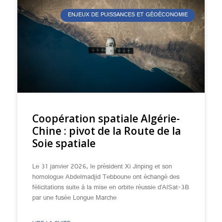
ENJEUX DE PUISSANCES ET GÉOÉCONOMIE
Coopération spatiale Algérie-
Chine : pivot de la Route de la
Soie spatiale
Le 31 janvier 2026, le président Xi Jinping et son
homologue Abdelmadjid Tebboune ont échangé des
félicitations suite à la mise en orbite réussie d’AlSat-3B
par une fusée Longue Marche