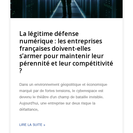
La légitime défense
numérique : les entreprises
françaises doivent-elles
s’armer pour maintenir leur
pérennité et leur compétitivité
?
Dans un environnement géopolitique et économique
marqué par de fortes tensions, le cyberespace est
devenu le théâtre d’un champ de bataille invisible.
Aujourd’hui, une entreprise sur deux risque la
défaillance,
LIRE LA SUITE »