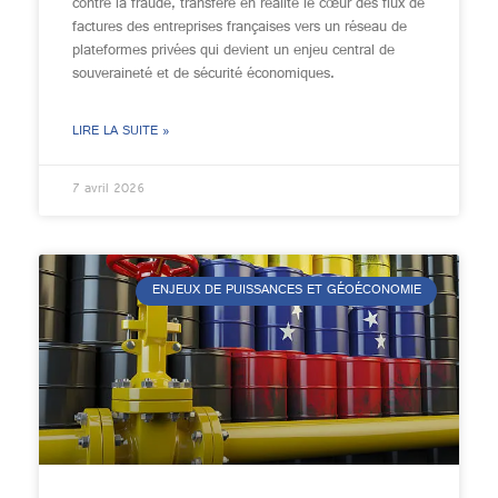
contre la fraude, transfère en réalité le cœur des flux de
factures des entreprises françaises vers un réseau de
plateformes privées qui devient un enjeu central de
souveraineté et de sécurité économiques.
LIRE LA SUITE »
7 avril 2026
ENJEUX DE PUISSANCES ET GÉOÉCONOMIE