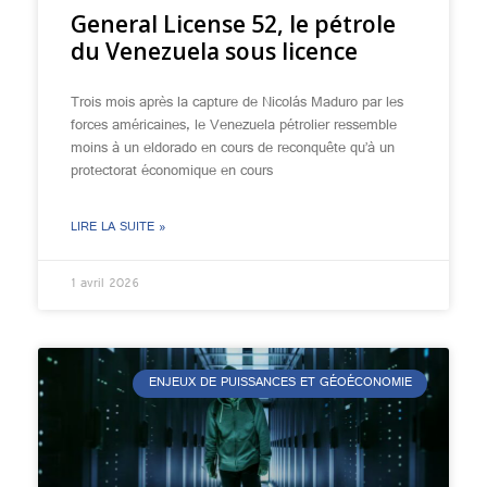
General License 52, le pétrole
du Venezuela sous licence
Trois mois après la capture de Nicolás Maduro par les
forces américaines, le Venezuela pétrolier ressemble
moins à un eldorado en cours de reconquête qu’à un
protectorat économique en cours
LIRE LA SUITE »
1 avril 2026
ENJEUX DE PUISSANCES ET GÉOÉCONOMIE