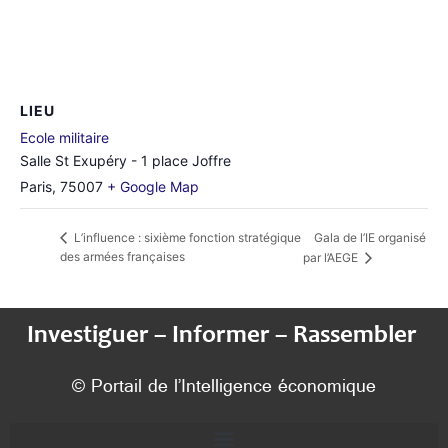
LIEU
Ecole militaire
Salle St Exupéry - 1 place Joffre
Paris
,
75007
+ Google Map
Gala de l’IE organisé
L’influence : sixième fonction stratégique
des armées françaises
par l’AEGE
Investiguer – Informer – Rassembler
© Portail de l’Intelligence économique