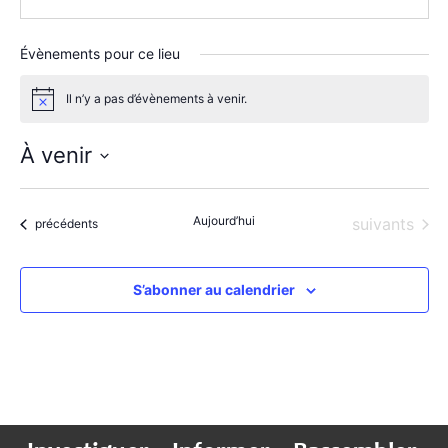
Évènements pour ce lieu
Il n’y a pas d’évènements à venir.
Notice
À venir
Sélectionnez
une
date.
Aujourd’hui
Évènements
suivants
Évènements
précédents
S’abonner au calendrier