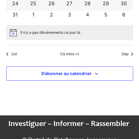
0 évènements
0 évènements
0 évènements
0 évènements
0 évènements
0 évènements
0 évèn
24
25
26
27
28
29
30
0 évènements
0 évènements
0 évènements
0 évènements
0 évènements
0 évènements
0 évèn
31
1
2
3
4
5
6
Il n’y a pas d’évènements ce jour là.
Notice
Juil
Ce mois-ci
Sep
S’abonner au calendrier
Investiguer – Informer – Rassembler