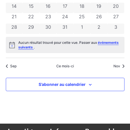
0 évènements
0 évènements
0 évènements
0 évènements
0 évènements
0 évènements
0 évèn
14
15
16
17
18
19
20
0 évènements
0 évènements
0 évènements
0 évènements
0 évènements
0 évènements
0 évèn
21
22
23
24
25
26
27
0 évènements
0 évènements
0 évènements
0 évènements
0 évènements
0 évènements
0 évèn
28
29
30
31
1
2
3
Aucun résultat trouvé pour cette vue. Passer aux
évènements
Notice
suivants
.
Sep
Ce mois-ci
Nov
S’abonner au calendrier