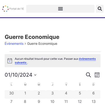
Guerre Economique
Évènements
Guerre Economique
Aucun résultat trouvé pour cette vue. Passer aux
évènements
Notice
suivants
.
Na
Recherch
01/10/2024
Recherche
Mois
et
de
Sélectionnez
navigatio
une
Calendrier
L
M
M
J
V
S
D
vu
date.
de
de
0 évènements
0 évènements
0 évènements
0 évènements
0 évènements
0 évènements
0 évèn
30
1
2
3
4
5
6
Év
vues
Évènements
Évèneme
0 évènements
0 évènements
0 évènements
0 évènements
0 évènements
0 évènements
0 évèn
7
8
9
10
11
12
13