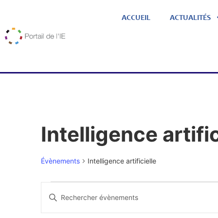
ACCUEIL
ACTUALITÉS
Intelligence artific
Évènements
Intelligence artificielle
Recherche
Saisir
et
mot-
navigation
clé.
Rechercher
de