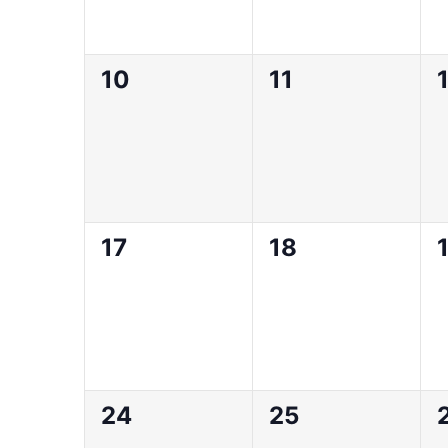
0
0
10
11
évènement,
évènement,
0
0
17
18
évènement,
évènement,
0
0
24
25