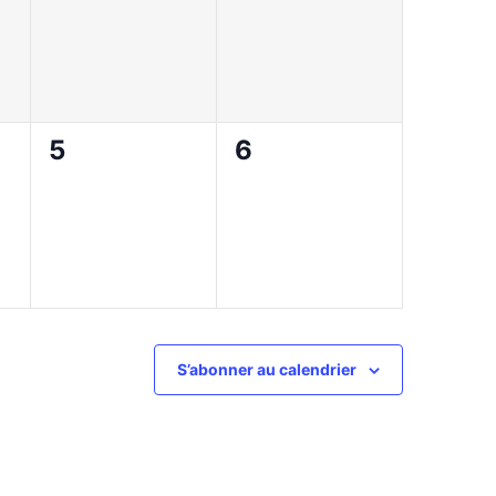
,
évènement,
évènement,
0
0
5
6
,
évènement,
évènement,
S’abonner au calendrier