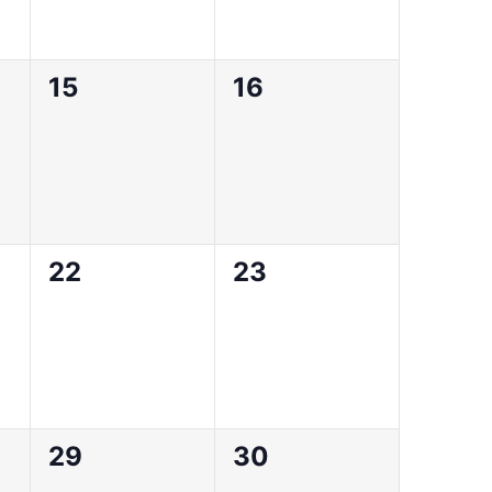
0
0
15
16
,
évènement,
évènement,
0
0
22
23
,
évènement,
évènement,
0
0
29
30