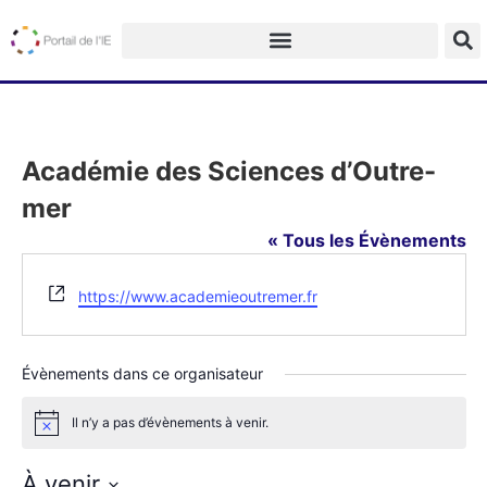
Académie des Sciences d’Outre-
mer
« Tous les Évènements
Site
https://www.academieoutremer.fr
web
Évènements dans ce organisateur
Il n’y a pas d’évènements à venir.
Notice
À venir