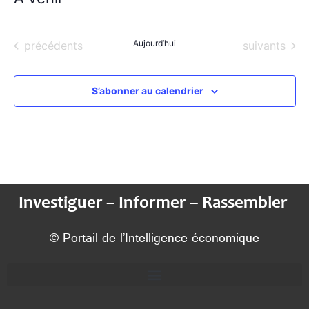
Sélectionnez
une
date.
Évènements
Aujourd’hui
Évènements
précédents
suivants
S’abonner au calendrier
Investiguer – Informer – Rassembler
© Portail de l’Intelligence économique