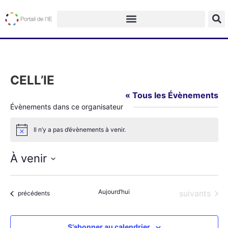
CELL’IE
« Tous les Évènements
Évènements dans ce organisateur
Il n’y a pas d’évènements à venir.
Notice
À venir
Sélectionnez
une
date.
Aujourd’hui
Évènements
suivants
Évènements
précédents
S’abonner au calendrier