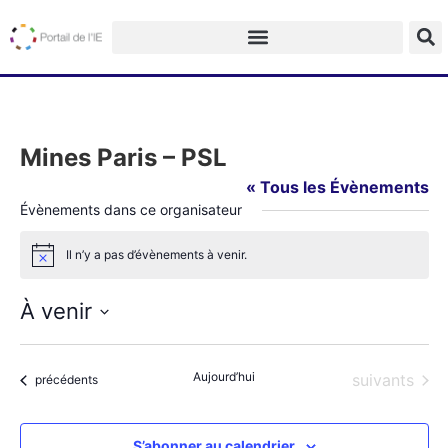
Mines Paris – PSL
« Tous les Évènements
Évènements dans ce organisateur
Il n’y a pas d’évènements à venir.
Notice
À venir
Sélectionnez
une
date.
Aujourd’hui
Évènements
suivants
Évènements
précédents
S’abonner au calendrier