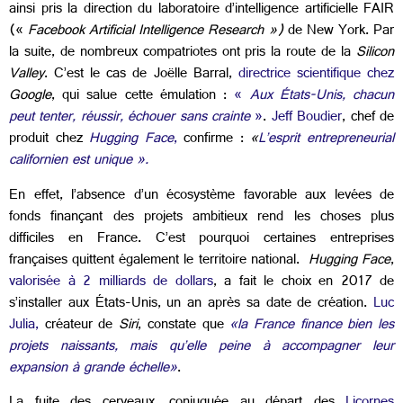
ainsi pris
la direction du laboratoire d’intelligence artificielle FAIR
(«
Facebook Artificial Intelligence Research »)
de New York. Par
la suite, de nombreux compatriotes ont pris la route de la
Silicon
Valley
.
C’est le cas de
Joëlle Barral
,
directrice scientifique chez
Google
, qui salue cette émulation :
«
Aux États-Unis, chacun
peut tenter, réussir, échouer sans crainte
»
.
Jeff Boudier
, chef de
produit chez
Hugging Face
,
confirme :
«
L’esprit entrepreneurial
californien est unique ».
En effet, l’absence d’un écosystème favorable aux levées de
fonds finançant des projets ambitieux rend les choses plus
difficiles en France. C’est pourquoi certaines entreprises
françaises quittent également le territoire national.
Hugging Face
,
valorisée à 2 milliards de dollars
, a fait le choix en 2017 de
s’installer aux États-Unis, un an après sa date de création.
Luc
Julia,
créateur de
Siri
, constate que
«la France finance bien les
projets naissants, mais qu’elle peine à accompagner leur
expansion à grande échelle»
.