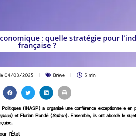
 économique : quelle stratégie pour l’i
française ?
 le
04/03/2025
Brève
5 min
 et Politiques (INASP) a organisé une conférence exceptionnelle en 
space
) et Florian Rondé (
Safran
). Ensemble, ils ont abordé le suje
nçaise.
ar l’État