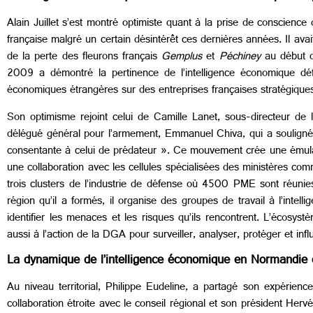
Alain Juillet s’est montré optimiste quant à la prise de conscience 
française malgré un certain désintérêt ces dernières années. Il av
de la perte des fleurons français
Gemplus
et
Péchiney
au début d
2009 a démontré la pertinence de l’intelligence économique déf
économiques étrangères sur des entreprises françaises stratégique
Son optimisme rejoint celui de Camille Lanet, sous-directeur de 
délégué général pour l’armement, Emmanuel Chiva, qui a souligné l
consentante à celui de prédateur ». Ce mouvement crée une émulatio
une collaboration avec les cellules spécialisées des ministères c
trois clusters de l’industrie de défense où 4500 PME sont réunie
région qu’il a formés, il organise des groupes de travail à l’intel
identifier les menaces et les risques qu’ils rencontrent. L’écosys
aussi à l’action de la DGA pour surveiller, analyser, protéger et infl
La dynamique de l’intelligence économique en Normandie 
Au niveau territorial, Philippe Eudeline, a partagé son expérie
collaboration étroite avec le conseil régional et son président Her