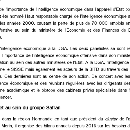
de l’importance de l’intelligence économique dans l’appareil d’État p
ait été nommé Haut responsable chargé de l’intelligence économique a
es années 2000, causant la perte de plus de 70 000 emplois en
ensive au sein du ministère de l’Économie et des Finances de Be
s.
l’intelligence économique à la DGA. Les deux panélistes se sont ré
’importance de l’intelligence économique offensive dans son ministè
n au sein des autres ministères de l’État. À la DGA, l’intelligence
omme le SISSE mais également les acteurs de la BITD au travers des 
s. Ces dernières sont au centre de son action. De concert avec les
ligence économique et des réunions régulières avec les dirigeants des
tème académique et le biotope des cabinets privés spécialisés dans 
uencer.
et au sein du groupe Safran
nce dans la région Normandie en tant que président du
cluster
de l’a
vé Morin, il organise des bilans annuels depuis 2016 sur les besoins