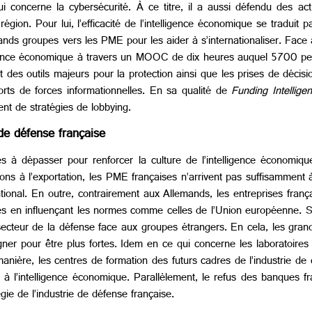
concerne la cybersécurité. À ce titre, il a aussi défendu des act
région. Pour lui, l’efficacité de l’intelligence économique se traduit 
 grands groupes vers les PME pour les aider à s’internationaliser. Fa
ntelligence économique à travers un MOOC de dix heures auquel 5700 pe
t des outils majeurs pour la protection ainsi que les prises de décis
orts de forces informationnelles. En sa qualité de
Funding Intellig
ent de stratégies de lobbying.
 de défense française
tes à dépasser pour renforcer la culture de l’intelligence économique
bons à l’exportation, les PME françaises n’arrivent pas suffisamment 
tional. En outre, contrairement aux Allemands, les entreprises fran
s en influençant les normes comme celles de l’Union européenne. S
u secteur de la défense face aux groupes étrangers. En cela, les gra
gner pour être plus fortes. Idem en ce qui concerne les laboratoire
ière, les centres de formation des futurs cadres de l’industrie de dé
à l’intelligence économique. Parallèlement, le refus des banques fr
gie de l’industrie de défense française.