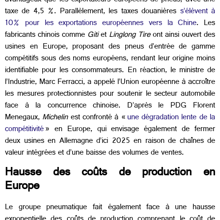
avantageux que les exportateurs européens de pneus, avec une
taxe de 4,5 %. Parallèlement, les taxes douanières
s’élèvent à
10% pour les exportations européennes vers la Chine
.
Les
fabricants chinois comme
Giti
et
Linglong Tire
ont ainsi ouvert des
usines en Europe, proposant des pneus d’entrée de gamme
compétitifs sous des noms européens, rendant leur origine moins
identifiable pour les consommateurs. En réaction, le ministre de
l’Industrie, Marc Ferracci, a appelé l’Union européenne à accroître
les mesures protectionnistes​ ​pour soutenir le secteur automobile
face à la concurrence chinoise. D’après le PDG Florent
Menegaux,
Michelin
est confronté à «
une dégradation lente de la
compétitivité
» en Europe, qui envisage également de fermer
deux usines en Allemagne d’ici 2025 en raison de chaînes de
valeur intégrées et d’une baisse des volumes de ventes.
Hausse des coûts de production en
Europe
Le groupe pneumatique fait également face à une hausse
exponentielle des coûts de production comprenant le coût de