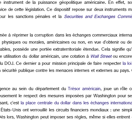
instrument de la puissance géopolitique américaine. En effet, son e
ice de cette législation. Ce dispositif repose sur deux instruments ma
r les sanctions pénales et la
Securities and Exchanges Commis
née à réprimer la corruption dans les échanges commerciaux internat
s physiques ou morales, américaines ou non, en vue d’obtenir ou d
ables, possède une portée extraterritoriale étendue. Cela signifie qu
le utilisation du dollar américain, une cotation à
Wall Street
ou encore 
 du DOJ. Ce dernier a pour mission principale de faire respecter
la lo
a sécurité publique contre les menaces internes et externes au pays. 
ence au sein du département du
Trésor américain
, joue un rôle c
leusement le respect des mesures imposées par Washington pour ses
sant, c’est
la place centrale du dollar dans les échanges internation
s-Unis ont verrouillé les circuits financiers mondiaux : une simple t
Dès lors, Washington peut imposer ses règles, même si elles entrent 