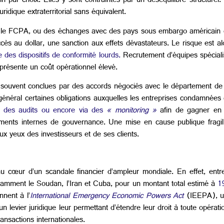
par choix. Elles y sont contraintes par un déséquilibre structurel
idique extraterritorial sans équivalent.
les que le FCPA, ou des échanges avec des pays sous embargo américa
ccès au dollar, une sanction aux effets dévastateurs. Le risque est a
des dispositifs de conformité lourds.
Recrutement d’équipes spéciali
eprésente un coût opérationnel élevé.
t souvent conclues par des accords négociés avec le département d
énéral certaines obligations auxquelles les entreprises condamnées
n des audits ou encore via des
« monitoring »
afin de gagner en
ments internes de gouvernance. Une mise en cause publique fragili
ux yeux des investisseurs et de ses clients.
 cœur d’un scandale financier d’ampleur mondiale. En effet, entre
tamment le Soudan, l’Iran et Cuba, pour un montant total estimé à
1
nnent à l’
International
Emergency Economic Powers Act
(IEEPA), u
n levier juridique leur permettant d’étendre leur droit à toute opérati
ransactions internationales.