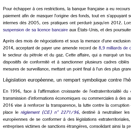
Pour échapper à ces restrictions, la banque française a eu recour
paiement afin de masquer l’origine des fonds, tout en s’appuyant su
internes dès 2005, ces pratiques ont perduré jusqu’en 2012. Lorsq
suspension de sa licence bancaire
aux États-Unis, et des poursuit
Après des mois de négociations et sous la menace d’une exclusion
2014, acceptant de payer une amende record de
8,9 milliards de d
le secteur du pétrole et du gaz. Cette affaire, qui a marqué un tou
dispositifs de conformité et à sanctionner plusieurs cadres ciblé
mesures de surveillance, mettant un point final à l’un des plus grand
Législation européenne, un rempart symbolique contre l’
En 1996, face à l’affirmation croissante de l’extraterritorialité 
transmission d’informations économiques ou commerciales à des aut
2016 vise à renforcer la transparence, la lutte contre la corrupti
place le
règlement (CE) n° 2271/96
, destiné à neutraliser les
européennes de se conformer à des législations extraterritoriales,
entreprises victimes de sanctions étrangères, consolidant ainsi la 