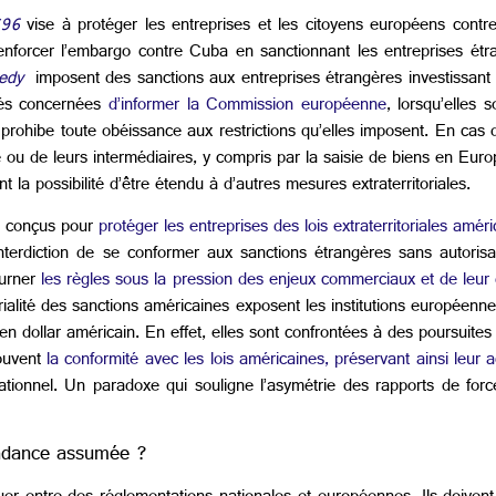
/96
vise à protéger les entreprises et les citoyens européens contre l’
renforcer l’embargo contre Cuba en sanctionnant les entreprises étr
edy
imposent des sanctions aux entreprises étrangères investissant d
tés concernées
d’informer la Commission européenne
, lorsqu’elles 
Il prohibe toute obéissance aux restrictions qu’elles imposent. En cas 
 de leurs intermédiaires, y compris par la saisie de biens en Europ
 la possibilité d’être étendu à d’autres mesures extraterritoriales.
, conçus pour
protéger les entreprises des lois extraterritoriales amér
’interdiction de se conformer aux sanctions étrangères sans autorisat
ourner
les règles sous la pression des enjeux commerciaux et de leur
rritorialité des sanctions américaines exposent les institutions européen
dollar américain. En effet, elles sont confrontées à des poursuites ex
souvent
la conformité avec les lois américaines, préservant ainsi leur 
ationnel. Un paradoxe qui souligne l’asymétrie des rapports de fo
endance assumée ?