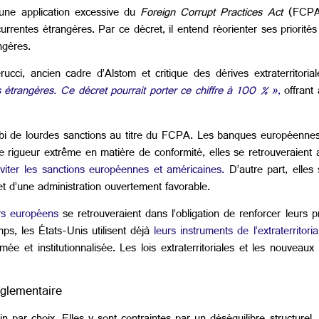
une application excessive du
Foreign Corrupt Practices Act
(FCPA
urrentes étrangères. Par ce décret, il entend réorienter ses priorité
angères.
ci, ancien cadre d’Alstom et critique des dérives extraterritorial
trangères. Ce décret pourrait porter ce chiffre à 100 % »
,
offrant 
bi de lourdes sanctions au titre du FCPA. Les banques européennes,
 une rigueur extrême en matière de conformité, elles se retrouveraien
viter les sanctions européennes et américaines.
D’autre part, elles
et d’une administration ouvertement favorable.
rs européens
se retrouveraient dans l’obligation de renforcer leurs pr
ps, les États-Unis utilisent déjà
leurs instruments de l’extraterritori
e et institutionnalisée. Les lois extraterritoriales et les nouveaux
églementaire