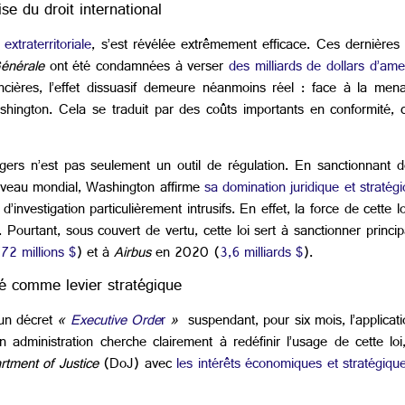
se du droit international
extraterritoriale
, s’est révélée extrêmement efficace. Ces dernière
Générale
ont été condamnées à verser
des milliards de dollars d’am
ières, l’effet dissuasif demeure néanmoins réel : face à la mena
hington. Cela se traduit par des coûts importants en conformité, c
ngers n’est pas seulement un outil de régulation. En sanctionnant 
iveau mondial, Washington affirme
sa domination juridique et stratég
’investigation particulièrement intrusifs. En effet, la force de cette lo
. Pourtant, sous couvert de vertu, cette loi sert à sanctionner princ
72 millions $
) et à
Airbus
en 2020 (
3,6 milliards $
).
ité comme levier stratégique
 un décret
«
Executive Orde
r
»
suspendant, pour six mois, l’applicat
n administration cherche clairement à redéfinir l’usage de cette l
tment of Justice
(DoJ) avec
les intérêts économiques et stratégiq