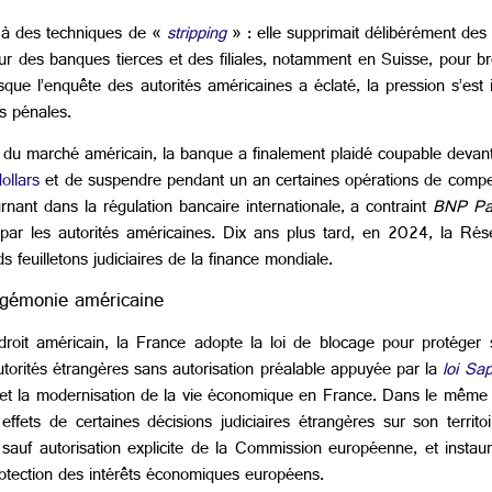
s à des techniques de «
stripping
» : elle supprimait délibérément de
r des banques tierces et des filiales, notamment en Suisse, pour brou
ue l’enquête des autorités américaines a éclaté, la pression s’est i
es pénales.
 du marché américain, la banque a finalement plaidé coupable devant
ollars
et de suspendre pendant un an certaines opérations de compe
rnant dans la régulation bancaire internationale, a contraint
BNP Pa
s par les autorités américaines. Dix ans plus tard, en 2024, la Rés
s feuilletons judiciaires de la finance mondiale.
hégémonie américaine
du droit américain, la France adopte la loi de blocage pour protéger
orités étrangères sans autorisation préalable appuyée par la
loi Sap
on et la modernisation de la vie économique en France. Dans le même
 effets de certaines décisions judiciaires étrangères sur son territoi
 sauf autorisation explicite de la Commission européenne, et instau
protection des intérêts économiques européens.