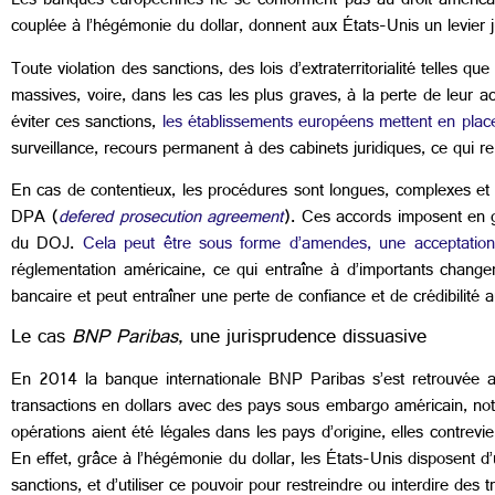
Les banques européennes ne se conforment pas au droit américain 
couplée à l’hégémonie du dollar, donnent aux États-Unis un levier jur
Toute violation des sanctions, des lois d’extraterritorialité tel
massives, voire, dans les cas les plus graves, à la perte de leur a
éviter ces sanctions,
les établissements européens mettent en place 
surveillance, recours permanent à des cabinets juridiques, ce qui r
En cas de contentieux, les procédures sont longues, complexes e
DPA (
defered prosecution agreement
). Ces accords imposent en g
du DOJ.
Cela peut être sous forme d’amendes, une acceptatio
réglementation américaine, ce qui entraîne à d’importants change
bancaire et peut entraîner une perte de confiance et de crédibilité a
Le cas
BNP Paribas
, une jurisprudence dissuasive
En 2014 la banque internationale BNP Paribas s’est retrouvée au
transactions en dollars avec des pays sous embargo américain, no
opérations aient été légales dans les pays d’origine, elles contrevie
En effet, grâce à l’hégémonie du dollar, les États-Unis disposent d’u
sanctions, et d’utiliser ce pouvoir pour restreindre ou interdire des t