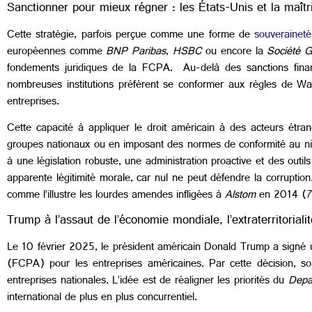
Sanctionner pour mieux régner : les États-Unis et la maîtri
Cette stratégie, parfois perçue comme une forme de
souveraineté 
européennes comme
BNP Paribas
,
HSBC
ou encore la
Société 
fondements juridiques de la FCPA. Au-delà des sanctions financ
nombreuses institutions préfèrent se conformer aux règles de Was
entreprises.
Cette capacité à appliquer le droit américain à des acteurs étra
groupes nationaux ou en imposant des normes de conformité au n
à une législation robuste, une administration proactive et des outils d
apparente légitimité morale, car nul ne peut défendre la corruption
comme l’illustre les lourdes amendes infligées à
Alstom
en 2014 (
7
Trump à l’assaut de l’économie mondiale, l’extraterritorial
Le 10 février 2025, le président américain Donald Trump a signé
(FCPA) pour les entreprises américaines. Par cette décision, so
entreprises nationales. L’idée est de réaligner les priorités du
Depar
international de plus en plus concurrentiel.