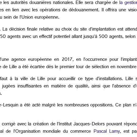
re les autorités douanières nationales. Elle sera chargée de
la gesti
es en lien avec les opérations de dédouanement. Il offrira une visi
au sein de l’Union européenne.
 La décision finale relative au choix du site d’implantation est attend
250 agents avec un effectif potentiel allant jusqu’à 500 agents, selon 
d’une agence européenne en 2017, en l’occurrence pour l’implan
 de Lille a été écartée dès le premier tour de sélection en novembr
aut à la ville de Lille pour accueillir ce type d’installations. Lille
 jugées insuffisantes en matière de qualité, ainsi que l’absence d
.
e‑Lesquin a été acté malgré les nombreuses oppositions. Ce plan n’
t corrigé avec la création de l’Institut Jacques-Delors pouvant répond
néral de l’Organisation mondiale du commerce
Pascal Lamy
, est pa