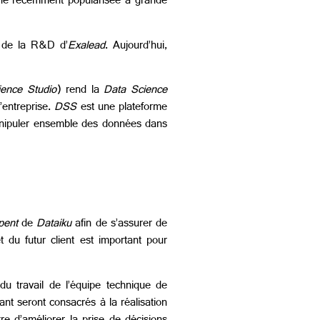
line récemment popularisée à grande
r de la R&D d’
Exalead
. Aujourd’hui,
ence Studio
) rend la
Data Science
’entreprise.
DSS
est une plateforme
nipuler ensemble des données dans
pent
de
Dataiku
afin de s’assurer de
t du futur client est important pour
du travail de l’équipe technique de
nt seront consacrés à la réalisation