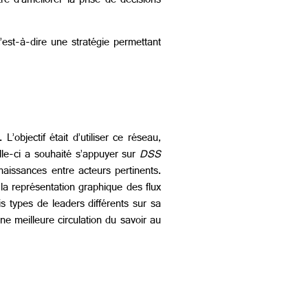
re d’améliorer la prise de décisions
’est-à-dire une stratégie permettant
L’objectif était d’utiliser ce réseau,
elle-ci a souhaité s’appuyer sur
DSS
nnaissances entre acteurs pertinents.
la représentation graphique des flux
ois types de leaders différents sur sa
ne meilleure circulation du savoir au