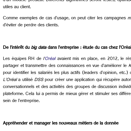
d’un modèle prédictif. Différents algorithmes seront testés, optim
utiles au client.
Comme exemples de cas d’usage, on peut citer les campagnes
m
d’éviter de perdre des clients.
De l’intérêt du
big data
dans l’entreprise : étude du cas chez l’Oréa
Les équipes RH de
l
’Oréal
avaient mis en place, en 2012, le rése
partager et transmettre des connaissances en vue d’améliorer le
K
pour identifier les salariés les plus actifs (leaders d’opinion, etc
L’Oréal
a utilisé
DSS
pour créer une application qui récupère aut
conversationnels et des activités des groupes de discussion individ
plateforme. Cela lui a permis de mieux gérer et stimuler ses différe
sein de l’entreprise.
Appréhender et manager les nouveaux métiers de la donnée