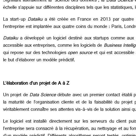
Signifiant littéralement la “science des données”, la
Data Science
e
échelle s’appuie sur différentes disciplines tels que les statistique
La start-up
Dataiku
a été créée en France en 2013 par quatre co
l’entreprise est implantée aux quatre coins du monde : Paris, Lond
Dataiku
a développé un logiciel destiné aux startups comme aux 
accessible aux entreprises
,
comme les logiciels de
Business Intelli
qui repose sur des technologies
open source
et qui est accessible à
le but d’élaborer un modèle prédictif.
L’élaboration d’un projet de A à Z
Un projet de
Data Science
débute avec un premier contact établi 
la maturité de l’organisation cliente et de la faisabilité du proje
véritablement connaître ses attentes vis-à-vis de la solution ainsi qu
Le logiciel est installé directement sur les serveurs du client 
l’entreprise sera consacré à la récupération, au nettoyage et au fo