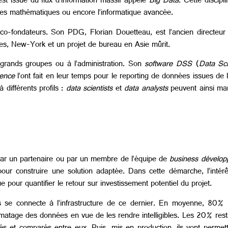
st issue du flux d’information massif appelé
Big Data
. Cette discip
s, les mathématiques ou encore l’informatique avancée.
-fondateurs. Son PDG, Florian Douetteau, est l’ancien directeu
res, New-York et un projet de bureau en Asie mûrit.
grands groupes ou à l’administration. Son
software
DSS
(
Data Sci
gence
l’ont fait en leur temps pour le reporting de données issues de l
 différents profils :
data scientists
et
data analysts
peuvent ainsi ma
par un partenaire ou par un membre de l’équipe de
business dévelop
t pour construire une solution adaptée. Dans cette démarche, l’intérê
e pour quantifier le retour sur investissement potentiel du projet.
puis se connecte à l’infrastructure de ce dernier. En moyenne, 80% 
rmatage des données en vue de les rendre intelligibles. Les 20% resta