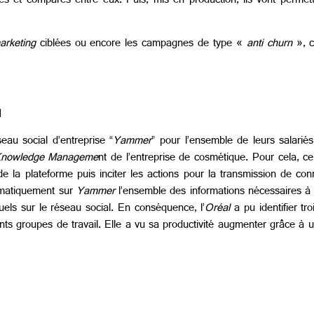
isés et comparés entre eux. Puis, mis en production, ils vont permett
arketing
ciblées ou encore les campagnes de type «
anti churn
», c
l
au social d’entreprise “
Yammer
” pour l’ensemble de leurs salariés. 
nowledge Manageme
nt de l’entreprise de cosmétique. Pour cela, c
.) de la plateforme puis inciter les actions pour la transmission de co
omatiquement sur
Yammer
l’ensemble des informations nécessaires à 
uels sur le réseau social. En conséquence, l’
Oréal
a pu identifier tr
nts groupes de travail. Elle a vu sa productivité augmenter grâce à u