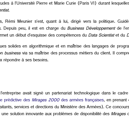
des à l’Université Pierre et Marie Curie (Paris VI) durant lesquelles i
ntist
.
Rémi Meunier s’est, quant à lui, dirigé vers la politique. Guid
s
. Depuis peu, il est en charge du
Business Développement
de l’en
ermet un début d’esquisse des compétences du
Data Scientist
et du
D
es solides en algorithmique et en maîtrise des langages de pro
ion
business
via sa maîtrise des processus métiers du client. Il comp
eux répondre à ses besoins.
’entreprise avait signé un partenariat technologique dans le cadr
e prédictive des
Mirages 2000
des armées françaises
, en prenant 
-traitants, services et directions du Ministère des Armées). Ce conco
 une solution innovante aux problèmes de disponibilité des
Mirages
d