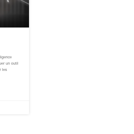
ligence
er un outil
r les