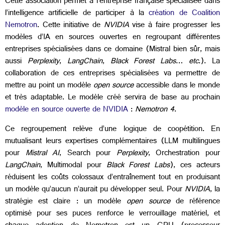
Cette association permet à l’entreprise française spécialisée dans
l’intelligence artificielle de participer à la
création de Coalition
Nemotron
. Cette initiative de
NVIDIA
vise à faire progresser les
modèles d’IA en sources ouvertes en regroupant différentes
entreprises spécialisées dans ce domaine (Mistral bien sûr, mais
aussi
Perplexity
,
LangChain
,
Black Forest Labs
…
etc
.). La
collaboration de ces entreprises spécialisées va permettre de
mettre au point un modèle
open source
accessible dans le monde
et très adaptable. Le modèle créé servira de base au prochain
modèle en source ouverte de NVIDIA
:
Nemotron 4
.
Ce regroupement relève d’une logique de coopétition. En
mutualisant leurs expertises complémentaires (LLM multilingues
pour
Mistral AI
, Search pour
Perplexity
, Orchestration pour
LangChain
, Multimodal pour
Black Forest Labs
), ces acteurs
réduisent les coûts colossaux d’entraînement tout en produisant
un modèle qu’aucun n’aurait pu développer seul. Pour
NVIDIA
, la
stratégie est claire : un modèle
open source
de référence
optimisé pour ses puces renforce le verrouillage matériel, et