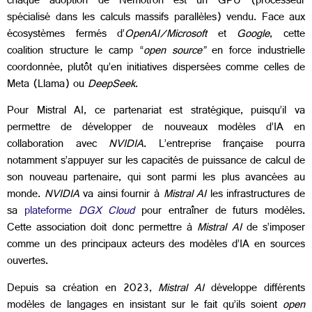
chaque adoption de Nemotron est un GPU (processeur
spécialisé dans les calculs massifs parallèles) vendu. Face aux
écosystèmes fermés d’
OpenAI/Microsoft
et
Google
, cette
coalition structure le camp “
open source”
en force industrielle
coordonnée, plutôt qu’en initiatives dispersées comme celles de
Meta (Llama) ou
DeepSeek
.
Pour Mistral AI, ce partenariat est stratégique, puisqu’il va
permettre de développer de nouveaux modèles d’IA en
collaboration avec
NVIDIA
. L’entreprise française pourra
notamment s’appuyer sur les capacités de puissance de calcul de
son nouveau partenaire, qui sont parmi les plus avancées au
monde.
NVIDIA
va ainsi fournir à
Mistral AI
les infrastructures de
sa
plateforme
DGX Cloud
pour entraîner de futurs modèles.
Cette association doit donc permettre à
Mistral AI
de s’imposer
comme un des principaux acteurs des modèles d’IA en sources
ouvertes.
Depuis sa création en 2023,
Mistral AI
développe différents
modèles de langages en insistant sur le fait qu’ils soient
open