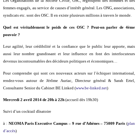
Les Organisations de la Société Civile, OSC, regroupent des hommes et des
femmes engagés, au service de causes d’intérêt général. Les ONG, associations,
syndicats etc. sont des OSC. Il en existe plusieurs millions à travers le monde.
Quel est véritablement le poids de ces OSC ? Peut-on parler de 4ème
pouvoir ?
Leur agilité, leur crédibilité et la confiance que le public leur apporte, mais
aussi leur nombre grandissant et leur influence en font des interlocuteurs
devenus incontournables des décideurs politiques et économiques…
Pour comprendre qui sont ces nouveaux acteurs sur l’échiquer international,
rendez-vous autour de Jérôme Auriac, Directeur général & Sarah Ertel,
Consultante Senior du Cabinet BE Linked (
www.be-linked.net
)
Mercredi 2 avril 2014
de 20h à 22h
(accueil dès 19h30)
Suivi d’un cocktail dînatoire
à :
NEOMA Paris Executive Campus
– 9 rue d’Athènes – 75009 Paris
(
plan
d’accès
)