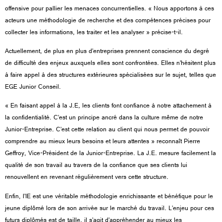
offensive pour pallier les menaces concurrentielles. « Nous apportons à ces
acteurs une méthodologie de recherche et des compétences précises pour
collecter les informations, les traiter et les analyser » précise-t-il.
Actuellement, de plus en plus d’entreprises prennent conscience du degré
de difficulté des enjeux auxquels elles sont confrontées. Elles n’hésitent plus
à faire appel à des structures extérieures spécialisées sur le sujet, telles que
EGE Junior Conseil.
« En faisant appel à la J.E, les clients font confiance à notre attachement à
la confidentialité. C’est un principe ancré dans la culture même de notre
Junior-Entreprise. C’est cette relation au client qui nous permet de pouvoir
comprendre au mieux leurs besoins et leurs attentes » reconnaît Pierre
Geffroy, Vice-Président de la Junior-Entreprise. La J.E. mesure facilement la
qualité de son travail au travers de la confiance que ses clients lui
renouvellent en revenant régulièrement vers cette structure.
Enfin, l’IE est une véritable méthodologie enrichissante et bénéfique pour le
jeune diplômé lors de son arrivée sur le marché du travail. L’enjeu pour ces
futurs diplômés est de taille, il s’agit d’appréhender au mieux les