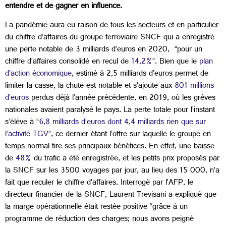
entendre et de gagner en influence.
La pandémie aura eu raison de tous les secteurs et en particulier
du chiffre d’affaires du groupe ferroviaire SNCF qui a enregistré
une perte notable de 3 milliards d’euros en 2020, “pour un
chiffre d’affaires consolidé en recul de
14,2%
”. Bien que le
plan
d'action économique
, estimé à 2,5 milliards d'euros permet de
limiter la casse, la chute est notable et s’ajoute aux
801 millions
d’euros
perdus déjà l’année précédente, en 2019, où les grèves
nationales avaient paralysé le pays. La perte totale pour l’instant
s’élève à “
6,8 milliards d’euros dont 4,4 milliards rien que sur
l’activité TGV”
, ce dernier étant l’offre sur laquelle le groupe en
temps normal tire ses principaux bénéfices. En effet, une baisse
de
48%
du trafic a été enregistrée, et les petits prix proposés par
la SNCF sur les 3500 voyages par jour, au lieu des 15 000, n’a
fait que reculer le chiffre d’affaires. Interrogé par l’AFP, le
directeur financier de la SNCF, Laurent Trevisani a expliqué que
la marge opérationnelle était restée positive “grâce à un
programme de réduction des charges; nous avons peigné