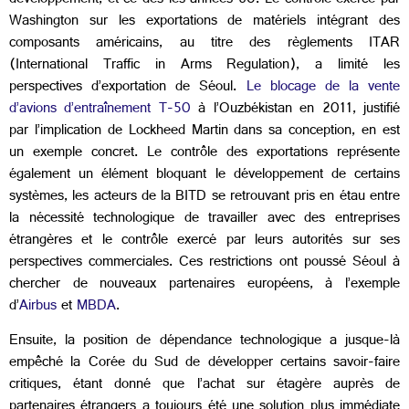
développement, et ce dès les années 80. Le contrôle exercé par
Washington sur les exportations de matériels intégrant des
composants américains, au titre des règlements ITAR
(
International Traffic in Arms Regulation), a limité les
perspectives d’exportation de Séoul.
Le blocage de la vente
d’avions d’entraînement T-50
à l’Ouzbékistan en 2011, justifié
par l’implication de Lockheed Martin dans sa conception, en est
un exemple concret. Le contrôle des exportations représente
également un élément bloquant le développement de certains
systèmes, les acteurs de la BITD se retrouvant pris en étau entre
la nécessité technologique de travailler avec des entreprises
étrangères et le contrôle exercé par leurs autorités sur ses
perspectives commerciales. Ces restrictions ont poussé Séoul à
chercher de nouveaux partenaires européens, à l’exemple
d’
Airbus
et
MBDA
.
Ensuite, la position de dépendance technologique a jusque-là
empêché la Corée du Sud de développer certains savoir-faire
critiques, étant donné que l’achat sur étagère auprès de
partenaires étrangers a toujours été une solution plus immédiate