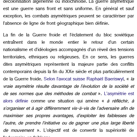
décolonisation algérienne ou indochinoise. La guerre asymétrique
est une guerre sans front et sans uniforme. En général et sauf
exception, les combats asymétriques peuvent se caractériser par
l’absence de ligne de front géographique bien définie.
La fin de la Guerre froide et l’éclatement du bloc soviétique
entraînent dans le monde entier le retour d’un certain
nationalisme et d’idéologies accompagnés d’un réveil des tensions
territoriales, ethniques ou religieuses. En ce sens, les guerres
dites asymétriques représentent la majeure partie des conflits
contemporains depuis la fin du XXe siècle et plus particulièrement
de la Guerre froide.
Selon l’avocat suisse Raphaël Baeriswyl
, «
la
vraie asymétrie résulte davantage de l’évolution de la société et
de ses normes que des méthodes de combat
».
L’asymétrie est
alors définie
comme une situation qui amène «
à réfléchir, à
s’organiser et à agir différemment vis-à-vis de l’adversaire afin de
maximiser ses propres avantages, d’exploiter les faiblesses de
l’autre, de prendre l’initiative ou de gagner une plus large liberté
de mouvement
». L’objectif est de convertir la supériorité de