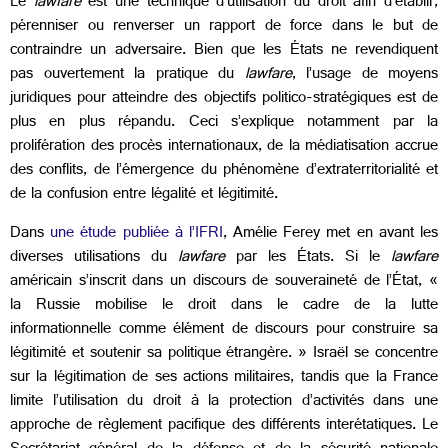
Le
lawfare
est une technique d’utilisation du droit afin d’établir,
pérenniser ou renverser un rapport de force dans le but de
contraindre un adversaire. Bien que les États ne revendiquent
pas ouvertement la pratique du
lawfare
, l’usage de moyens
juridiques pour atteindre des objectifs politico-stratégiques est de
plus en plus répandu. Ceci s’explique notamment par la
prolifération des procès internationaux, de la médiatisation accrue
des conflits, de l’émergence du phénomène d’extraterritorialité et
de la confusion entre légalité et légitimité.
Dans
une étude publiée à l’IFRI
, Amélie Ferey met en avant les
diverses utilisations du
lawfare
par les États. Si le
lawfare
américain s’inscrit dans un discours de souveraineté de l’État, «
la Russie mobilise le droit dans le cadre de la lutte
informationnelle comme élément de discours pour construire sa
légitimité et soutenir sa politique étrangère. » Israël se concentre
sur la légitimation de ses actions militaires, tandis que la France
limite l’utilisation du droit à la protection d’activités dans une
approche de règlement pacifique des différents interétatiques. Le