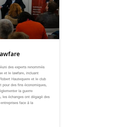
lawfare
 réuni des experts renommés
e et le lawfare, incluant
 Robert Hautequere et le club
oit pour des fins économiques,
 réglementer la guerre
es, les échanges ont dégagé des
entreprises face à la