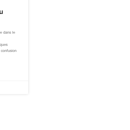
du
ue dans le
iques
a confusion