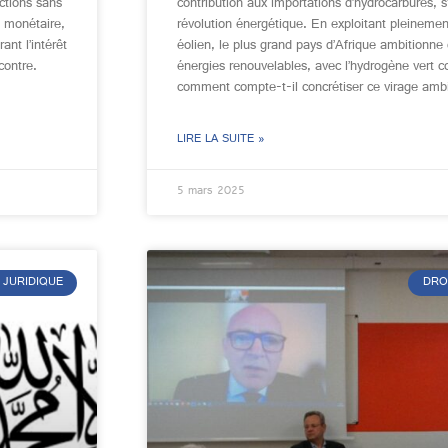
ctions sans
contribution aux importations d’hydrocarbures, 
 monétaire,
révolution énergétique. En exploitant pleinement
ant l’intérêt
éolien, le plus grand pays d’Afrique ambitionne
contre.
énergies renouvelables, avec l’hydrogène vert c
comment compte-t-il concrétiser ce virage ambi
LIRE LA SUITE »
5 mars 2025
 JURIDIQUE
DRO