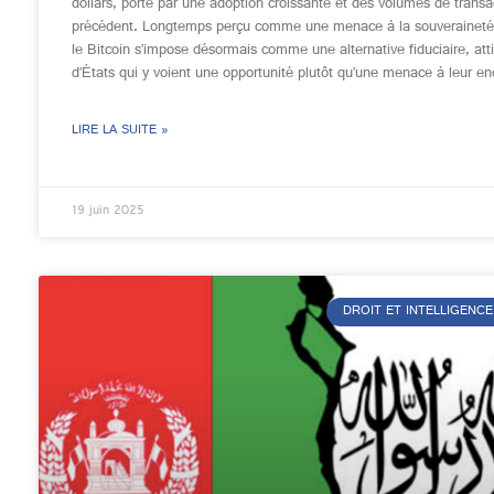
dollars, porté par une adoption croissante et des volumes de transa
précédent. Longtemps perçu comme une menace à la souveraineté
le Bitcoin s’impose désormais comme une alternative fiduciaire, attir
d’États qui y voient une opportunité plutôt qu’une menace à leur en
LIRE LA SUITE »
19 juin 2025
DROIT ET INTELLIGENCE