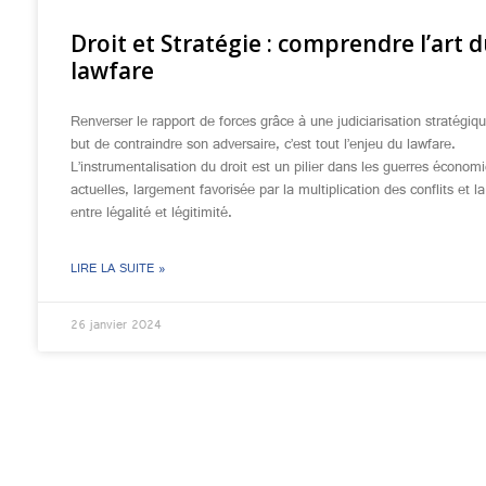
Droit et Stratégie : comprendre l’art 
lawfare
Renverser le rapport de forces grâce à une judiciarisation stratégiq
but de contraindre son adversaire, c’est tout l’enjeu du lawfare.
L’instrumentalisation du droit est un pilier dans les guerres économ
actuelles, largement favorisée par la multiplication des conflits et l
entre légalité et légitimité.
LIRE LA SUITE »
26 janvier 2024