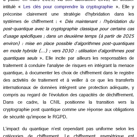
a publié en mars 2025, via son laboratoire LINC, un dossier
intitulé «
Les clés pour comprendre la cryptographie
». Elle y
préconise clairement une stratégie d’hybridation dans les
systèmes de chiffrement : «
Dès maintenant : l’hybridation du
post-quantique avec la cryptographie classique pour certains cas
d’usage spécifiques ; dans un deuxième temps (à partir de 2025
environ) : mise en place possible d’algorithmes post-quantiques
en mode hybride (…) ; vers 2030 : utilisation d’algorithmes post
quantiques seuls
». Elle incite par ailleurs les responsables de
traitement à conduire l’analyse de risques en intégrant la menace
quantique, à documenter les choix de chiffrement dans le registre
des activités de traitement et à veiller à ce que les transferts
internationaux de données intègrent une protection adéquate, y
compris au regard de l’évolution des capacités de déchiffrement.
Dans ce cadre, la CNIL positionne la transition vers la
cryptographie post quantique comme une réponse aux obligations
de sécurité qu’impose le RGPD.
L’impact du quantique n’est cependant pas uniforme selon les
catégories de chiffrement. Le chiffrement asymétrique est