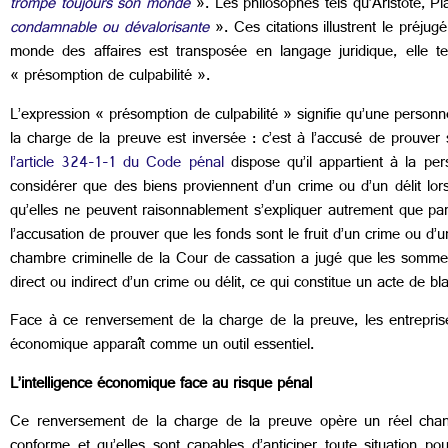
trompe toujours son monde
». Les philosophes tels qu’Aristote, P
condamnable ou dévalorisante
». Ces citations illustrent le préju
monde des affaires est transposée en langage juridique, elle t
« présomption de culpabilité ».
L’expression « présomption de culpabilité » signifie qu’une person
la charge de la preuve est inversée : c’est à l’accusé de prouve
l’article 324-1-1 du Code pénal
dispose qu’il appartient à la pe
considérer que des biens proviennent d’un crime ou d’un délit lor
qu’elles ne peuvent raisonnablement s’expliquer autrement que par la
l’accusation de prouver que les fonds sont le fruit d’un crime ou d’u
chambre criminelle de la Cour de cassation a jugé que les sommes
direct ou indirect d’un crime ou délit, ce qui constitue un acte de b
Face à ce renversement de la charge de la preuve, les entreprises
économique apparaît comme un outil essentiel.
L’intelligence économique face au risque pénal
Ce renversement de la charge de la preuve opère un réel chang
conforme et qu’elles sont capables d’anticiper toute situation p