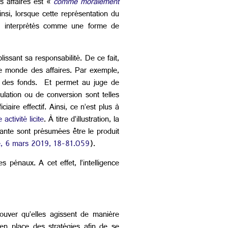
s affaires est «
comme moralement
insi, lorsque cette représentation du
ois interprétés comme une forme de
ssant sa responsabilité. De ce fait,
le monde des affaires. Par exemple,
ite des fonds. Et permet au juge de
ulation ou de conversion sont telles
aire effectif. Ainsi, ce n’est plus à
ctivité licite
. À titre d’illustration, la
ante sont présumées être le produit
le, 6 mars 2019, 18-81.059
).
pénaux. A cet effet, l’intelligence
uver qu’elles agissent de manière
 en place des stratégies afin de se