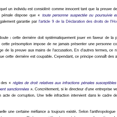
equel un individu est considéré comme innocent tant que la preuve de 
ure pénale dispose que «
toute personne suspectée ou poursuivie e
également garantie par
l’article 9 de la Déclaration des droits de l
oute : cette dernière doit systématiquement jouer en faveur de la 
s, cette présomption impose de ne jamais présenter une personne cou
arge de la preuve aux mains de l’accusation. En d’autres termes, ce 
ue cette dernière est coupable. Cependant, ce principe connaît des 
e des «
règles de droit relatives aux infractions pénales susceptibles 
ment sanctionnées
»
. Concrètement, si le directeur d’une entreprise
cte de corruption. Une telle infraction intervient dans le cadre des 
quelle une certaine méfiance a toujours existé. Selon l’anthropologu