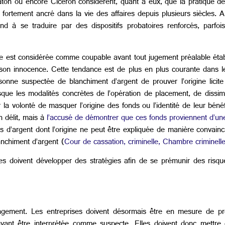
laton ou encore Cicéron considèrent, quant à eux, que la pratique de
gé fortement ancré dans la vie des affaires depuis plusieurs siècles. A
end à se traduire par des dispositifs probatoires renforcés, parf
ne est considérée comme coupable avant tout jugement préalable établi
r son innocence. Cette tendance est de plus en plus courante dans 
rsonne suspectée de blanchiment d’argent de prouver l’origine lic
sque les modalités concrètes de l’opération de placement, de dissim
 volonté de masquer l’origine des fonds ou l’identité de leur bénéfici
n délit, mais à
l’accusé de démontrer que ces fonds proviennent d’une a
 d’argent dont l’origine ne peut être expliquée de manière convainc
lanchiment d’argent (
Cour de cassation, criminelle, Chambre criminel
 doivent développer des stratégies afin de se prémunir des risques 
ement. Les entreprises doivent désormais être en mesure de pro
ouvant être interprétée comme suspecte. Elles doivent donc mettre