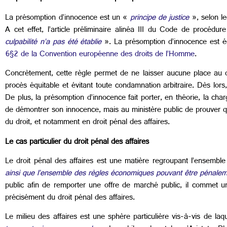
La présomption d’innocence est un «
principe de justice
», selon l
A cet effet, l’article préliminaire alinéa III du Code de procéd
culpabilité n’a pas été établie
». La présomption d’innocence est 
6§2 de la Convention européenne des droits de l’Homme
.
Concrètement, cette règle permet de ne laisser aucune place au d
procès équitable et évitant toute condamnation arbitraire. Dès lor
De plus, la présomption d’innocence fait porter, en théorie, la ch
de démontrer son innocence, mais au ministère public de prouver q
du droit, et notamment en droit pénal des affaires.
Le cas particulier du droit pénal des affaires
Le droit pénal des affaires est une matière regroupant l’ensembl
ainsi que l’ensemble des règles économiques pouvant être pénale
public afin de remporter une offre de marché public, il commet un a
précisément du droit pénal des affaires.
Le milieu des affaires est une sphère particulière vis-à-vis de la