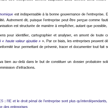
conomique
est indispensable à la bonne gouvernance de l’entreprise. E
ité. Autrement dit, puisque l’entreprise peut être perçue comme fauti
isation est structurée de manière à empêcher, autant que possible, l
ns pour identifier, cartographier et analyser, en amont de toute c
à « haute valeur ajoutée »
». Par ce biais, les entreprises peuvent dé
formité leur permettant de prévenir, tracer et documenter tout fait s
 va bien au-delà dans le but de constituer un dossier probatoire so
ommission d’infractions.
IE et le droit pénal de l’entreprise sont plus qu’interdépendants, i
ce des entreprises